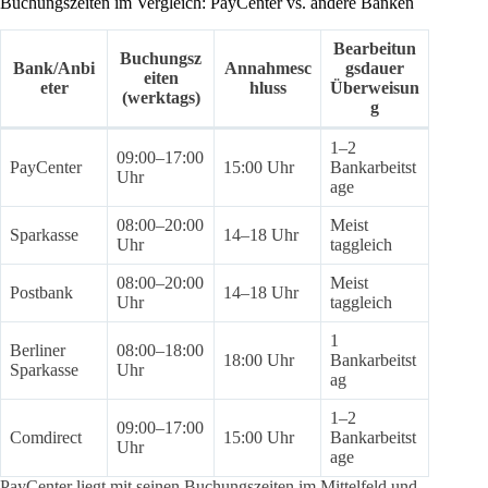
Buchungszeiten im Vergleich: PayCenter vs. andere Banken
Bearbeitun
Buchungsz
Bank/Anbi
Annahmesc
gsdauer
eiten
eter
hluss
Überweisun
(werktags)
g
1–2
09:00–17:00
PayCenter
15:00 Uhr
Bankarbeitst
Uhr
age
08:00–20:00
Meist
Sparkasse
14–18 Uhr
Uhr
taggleich
08:00–20:00
Meist
Postbank
14–18 Uhr
Uhr
taggleich
1
Berliner
08:00–18:00
18:00 Uhr
Bankarbeitst
Sparkasse
Uhr
ag
1–2
09:00–17:00
Comdirect
15:00 Uhr
Bankarbeitst
Uhr
age
PayCenter liegt mit seinen Buchungszeiten im Mittelfeld und