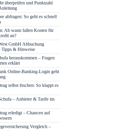
cht überprüfen und Punktzahl
Anleitung
re abfragen: So geht es schnell
h
n: Ab wann fallen Kosten für
redit an?
 West GmbH Abbuchung
– Tipps & Hinweise
chufa herauskommen – Fragen
ten erklärt
nk Online-Banking-Login geht
ung
rag selbst löschen: So klappt es
Schufa – Anbieter & Tarife im
trag erledigt – Chancen auf
bessern
legeversicherung Vergleich –