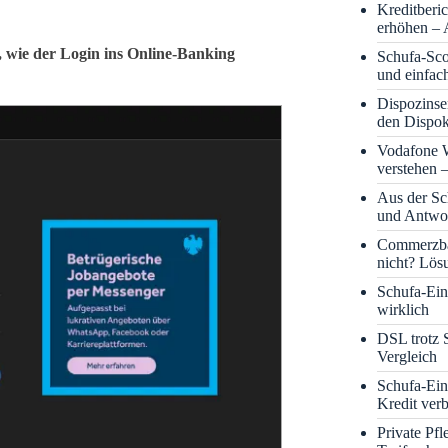
Kreditberi
erhöhen – 
e, wie der Login ins Online-Banking
Schufa-Sco
und einfac
Dispozinse
den Dispok
Vodafone
verstehen 
Aus der S
und Antwor
Commerzba
nicht? Lös
Schufa-Eint
wirklich
DSL trotz 
Vergleich
Schufa-Ein
Kredit ver
Private Pf