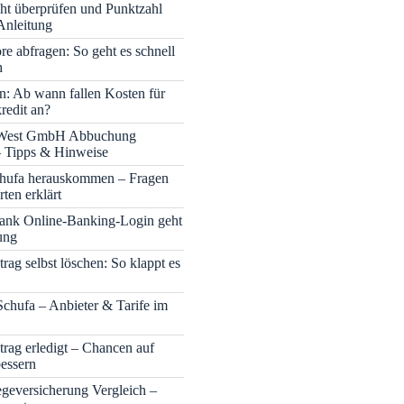
cht überprüfen und Punktzahl
Anleitung
re abfragen: So geht es schnell
h
n: Ab wann fallen Kosten für
redit an?
 West GmbH Abbuchung
– Tipps & Hinweise
chufa herauskommen – Fragen
ten erklärt
nk Online-Banking-Login geht
ung
rag selbst löschen: So klappt es
Schufa – Anbieter & Tarife im
trag erledigt – Chancen auf
bessern
legeversicherung Vergleich –