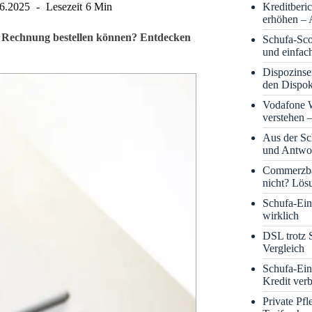
Kreditberi
06.2025
Lesezeit
6 Min
erhöhen – 
uf Rechnung bestellen können? Entdecken
Schufa-Sco
und einfac
Dispozinse
den Dispok
Vodafone
verstehen 
Aus der S
und Antwor
Commerzba
nicht? Lös
Schufa-Eint
wirklich
DSL trotz 
Vergleich
Schufa-Ein
Kredit ver
Private Pf