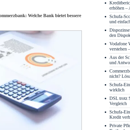
Kreditberi
erhöhen – 
Commerzbank: Welche Bank bietet bessere
Schufa-Sco
und einfac
Dispozinse
den Dispok
Vodafone
verstehen 
Aus der S
und Antwor
Commerzba
nicht? Lös
Schufa-Eint
wirklich
DSL trotz 
Vergleich
Schufa-Ein
Kredit ver
Private Pf