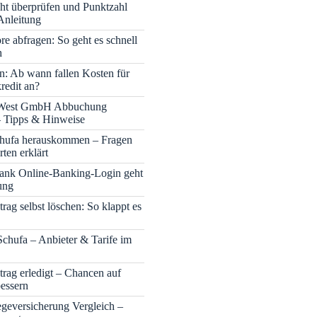
cht überprüfen und Punktzahl
Anleitung
re abfragen: So geht es schnell
h
n: Ab wann fallen Kosten für
redit an?
 West GmbH Abbuchung
– Tipps & Hinweise
chufa herauskommen – Fragen
ten erklärt
nk Online-Banking-Login geht
ung
rag selbst löschen: So klappt es
Schufa – Anbieter & Tarife im
trag erledigt – Chancen auf
bessern
legeversicherung Vergleich –