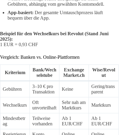
Gebühren, abhängig vom gewählten Kontomodell.
App-basiert:
Der gesamte Umtauschprozess läuft
bequem über die App.
Beispiel für den Wechselkurs bei Revolut (Stand Juni
2025):
1 EUR = 0,93 CHF
Vergleich: Banken vs. Online-Plattformen
Bank/Wech
Exchange
Wise/Revol
Kriterium
selstube
Market.ch
ut
3–10 € pro
Gering/trans
Gebühren
Keine
Transaktion
parent
Oft
Sehr nah am
Wechselkurs
Marktkurs
unvorteilhaft
Marktkurs
Mindestbetr
Teilweise
Ab 1
Ab 1
ag
vorhanden
EUR/CHF
EUR/CHF
Registrierun
Konto
Online,
Online,