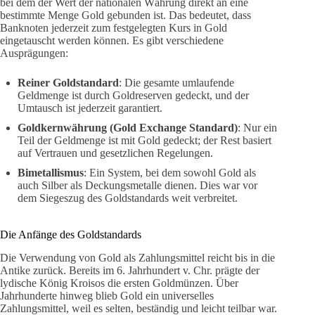
bei dem der Wert der nationalen Währung direkt an eine
bestimmte Menge Gold gebunden ist. Das bedeutet, dass
Banknoten jederzeit zum festgelegten Kurs in Gold
eingetauscht werden können. Es gibt verschiedene
Ausprägungen:
Reiner Goldstandard
: Die gesamte umlaufende
Geldmenge ist durch Goldreserven gedeckt, und der
Umtausch ist jederzeit garantiert.
Goldkernwährung (Gold Exchange Standard)
: Nur ein
Teil der Geldmenge ist mit Gold gedeckt; der Rest basiert
auf Vertrauen und gesetzlichen Regelungen.
Bimetallismus
: Ein System, bei dem sowohl Gold als
auch Silber als Deckungsmetalle dienen. Dies war vor
dem Siegeszug des Goldstandards weit verbreitet.
Die Anfänge des Goldstandards
Die Verwendung von Gold als Zahlungsmittel reicht bis in die
Antike zurück. Bereits im 6. Jahrhundert v. Chr. prägte der
lydische König Kroisos die ersten Goldmünzen. Über
Jahrhunderte hinweg blieb Gold ein universelles
Zahlungsmittel, weil es selten, beständig und leicht teilbar war.