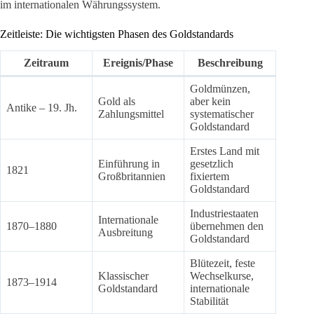
im internationalen Währungssystem.
Zeitleiste: Die wichtigsten Phasen des Goldstandards
Zeitraum
Ereignis/Phase
Beschreibung
Goldmünzen,
Gold als
aber kein
Antike – 19. Jh.
Zahlungsmittel
systematischer
Goldstandard
Erstes Land mit
Einführung in
gesetzlich
1821
Großbritannien
fixiertem
Goldstandard
Industriestaaten
Internationale
1870–1880
übernehmen den
Ausbreitung
Goldstandard
Blütezeit, feste
Klassischer
Wechselkurse,
1873–1914
Goldstandard
internationale
Stabilität