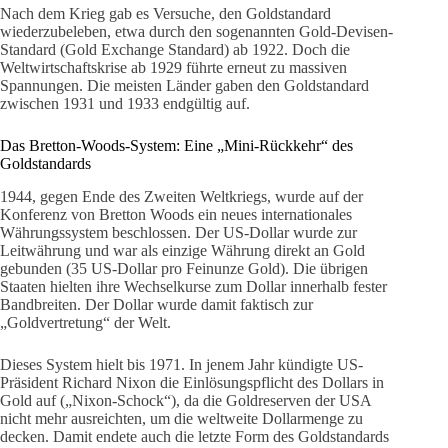
Nach dem Krieg gab es Versuche, den Goldstandard
wiederzubeleben, etwa durch den sogenannten Gold-Devisen-
Standard (Gold Exchange Standard) ab 1922. Doch die
Weltwirtschaftskrise ab 1929 führte erneut zu massiven
Spannungen. Die meisten Länder gaben den Goldstandard
zwischen 1931 und 1933 endgültig auf.
Das Bretton-Woods-System: Eine „Mini-Rückkehr“ des
Goldstandards
1944, gegen Ende des Zweiten Weltkriegs, wurde auf der
Konferenz von Bretton Woods ein neues internationales
Währungssystem beschlossen. Der US-Dollar wurde zur
Leitwährung und war als einzige Währung direkt an Gold
gebunden (35 US-Dollar pro Feinunze Gold). Die übrigen
Staaten hielten ihre Wechselkurse zum Dollar innerhalb fester
Bandbreiten. Der Dollar wurde damit faktisch zur
„Goldvertretung“ der Welt.
Dieses System hielt bis 1971. In jenem Jahr kündigte US-
Präsident Richard Nixon die Einlösungspflicht des Dollars in
Gold auf („Nixon-Schock“), da die Goldreserven der USA
nicht mehr ausreichten, um die weltweite Dollarmenge zu
decken. Damit endete auch die letzte Form des Goldstandards