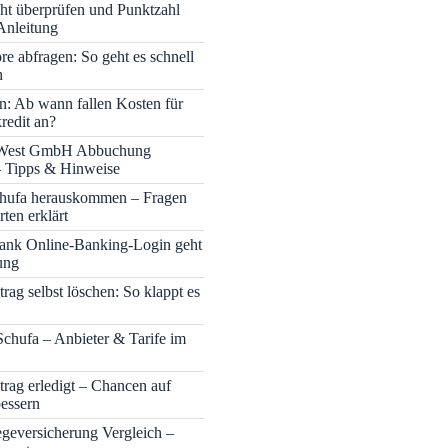
cht überprüfen und Punktzahl
Anleitung
re abfragen: So geht es schnell
h
n: Ab wann fallen Kosten für
redit an?
 West GmbH Abbuchung
– Tipps & Hinweise
chufa herauskommen – Fragen
ten erklärt
nk Online-Banking-Login geht
ung
rag selbst löschen: So klappt es
Schufa – Anbieter & Tarife im
trag erledigt – Chancen auf
bessern
legeversicherung Vergleich –