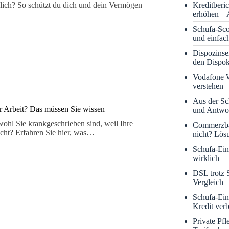
Kreditberi
klich? So schützt du dich und dein Vermögen
erhöhen – 
Schufa-Sco
und einfac
Dispozinse
den Dispok
Vodafone
verstehen 
Aus der S
r Arbeit? Das müssen Sie wissen
und Antwor
wohl Sie krankgeschrieben sind, weil Ihre
Commerzba
ht? Erfahren Sie hier, was…
nicht? Lös
Schufa-Eint
wirklich
DSL trotz 
Vergleich
Schufa-Ein
Kredit ver
Private Pf