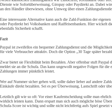
Dienste wie Sofortüberweisung, Giropay oder Paydirekt an. Dabei wir
an den Händler überwiesen, ohne Umweg über einen Zahlungsdienstlei
Eine interessante Alternative kann auch die Zahl-Funktion der eigenen
oder Paydirekt bei Volksbanken und Raiffeisenbanken. Hier wickelt d
ebenfalls Sicherheit schafft.
Fazit
Paypal ist zweifellos ein bequemer Zahlungsdienst und die Möglichkei
für viele Verbraucher attraktiv. Doch die Option „30 Tage später bezah
Zwar bietet sie Flexibilität beim Bezahlen. Aber offenbar stuft Paypal 
meldet sie an die Schufa. Das kann ungewollt negative Folgen für die 
Zahlungen immer pünktlich leistet.
Wer auf Nummer sicher gehen will, sollte daher lieber auf andere Za
Einkäufe direkt bezahlen. Sei es per Überweisung, Lastschrift oder üb
Letztlich gilt wie so oft: Vor einer Kaufentscheidung sollte man ehrlich
wirklich leisten kann. Dann erspart man sich auch mögliche böse Über
Schufa-Score ist wichtig und sollte nicht leichtfertig aufs Spiel gesetzt