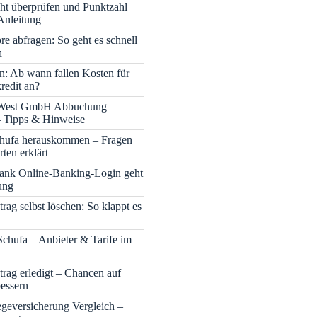
cht überprüfen und Punktzahl
Anleitung
re abfragen: So geht es schnell
h
n: Ab wann fallen Kosten für
redit an?
 West GmbH Abbuchung
– Tipps & Hinweise
chufa herauskommen – Fragen
ten erklärt
nk Online-Banking-Login geht
ung
rag selbst löschen: So klappt es
Schufa – Anbieter & Tarife im
trag erledigt – Chancen auf
bessern
legeversicherung Vergleich –