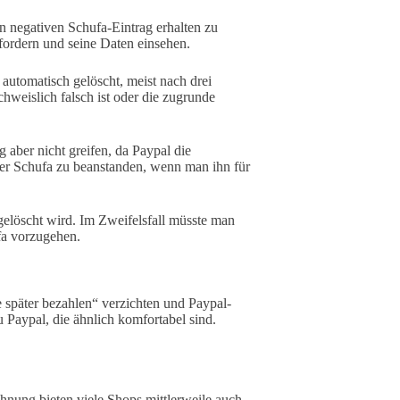
n negativen Schufa-Eintrag erhalten zu
fordern und seine Daten einsehen.
 automatisch gelöscht, meist nach drei
hweislich falsch ist oder die zugrunde
 aber nicht greifen, da Paypal die
 der Schufa zu beanstanden, wenn man ihn für
.
h gelöscht wird. Im Zweifelsfall müsste man
fa vorzugehen.
 später bezahlen“ verzichten und Paypal-
 Paypal, die ähnlich komfortabel sind.
hnung bieten viele Shops mittlerweile auch