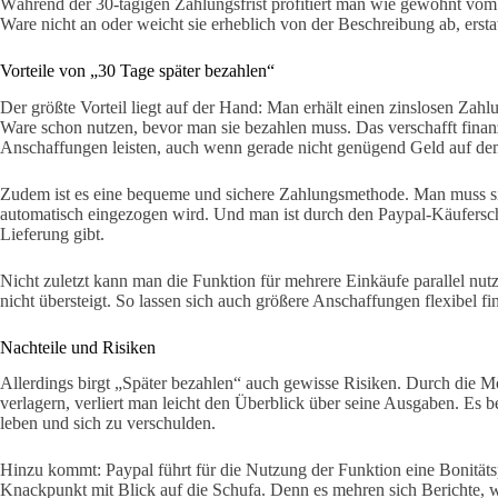
Während der 30-tägigen Zahlungsfrist profitiert man wie gewohnt vom
Ware nicht an oder weicht sie erheblich von der Beschreibung ab, ersta
Vorteile von „30 Tage später bezahlen“
Der größte Vorteil liegt auf der Hand: Man erhält einen zinslosen Za
Ware schon nutzen, bevor man sie bezahlen muss. Das verschafft finanz
Anschaffungen leisten, auch wenn gerade nicht genügend Geld auf dem
Zudem ist es eine bequeme und sichere Zahlungsmethode. Man muss s
automatisch eingezogen wird. Und man ist durch den Paypal-Käuferschu
Lieferung gibt.
Nicht zuletzt kann man die Funktion für mehrere Einkäufe parallel nu
nicht übersteigt. So lassen sich auch größere Anschaffungen flexibel fi
Nachteile und Risiken
Allerdings birgt „Später bezahlen“ auch gewisse Risiken. Durch die M
verlagern, verliert man leicht den Überblick über seine Ausgaben. Es be
leben und sich zu verschulden.
Hinzu kommt: Paypal führt für die Nutzung der Funktion eine Bonitäts
Knackpunkt mit Blick auf die Schufa. Denn es mehren sich Berichte,