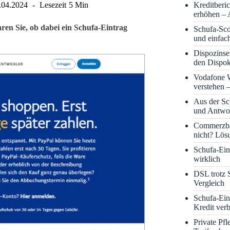
Kreditberi
.04.2024
Lesezeit
5 Min
erhöhen – 
ren Sie, ob dabei ein Schufa-Eintrag
Schufa-Sco
und einfac
Dispozinse
den Dispok
Vodafone
verstehen 
Aus der S
und Antwor
Commerzba
nicht? Lös
Schufa-Eint
wirklich
DSL trotz 
Vergleich
Schufa-Ein
Kredit ver
Private Pf