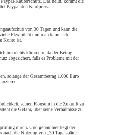
 Paypal-Käuferschutz. Das heißt, kommt die
ttet Paypal den Kaufpreis.
hlungsaufschub von 30 Tagen und kann die
ielle Flexibilität und man kann sich
 Konto ist.
ich um nichts kümmern, da der Betrag
tz abgesichert, falls es Probleme mit der
tzen, solange der Gesamtbetrag 1.000 Euro
nanzieren.
öglichkeit, seinen Konsum in die Zukunft zu
steht die Gefahr, über seine Verhältnisse zu
prüfung durch. Und genau hier liegt der
 wonach die Nutzung von „30 Tage später