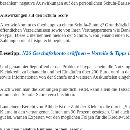
bezahlen“ negative Auswirkungen auf den persönlichen Schufa-Basiss
Auswirkungen auf den Schufa-Score
Aber wie kommt es überhaupt zu einem Schufa-Eintrag? Grundsätzlich 
öffentlichen Verzeichnissen sowie von ihren Vertragspartnern wie Ban
Paypal. Diese Unternehmen melden der Schufa, wenn jemand einen Kre
Zahlungen nicht fristgerecht begleicht.
Lesetipp:
N26 Geschäftskonto eröffnen – Vorteile & Tipps 
Und genau hier liegt offenbar das Problem: Paypal scheint die Nutzung
Kleinkredit zu behandeln und bei Einkäufen über 200 Euro, wird in de
sowie Informationen von der Schufa und weiteren Auskunfteien eingeh
Auch wenn man die Zahlungen pünktlich leistet, kann allein die Tatsa
nimmt, den Schufa-Score verschlechtern.
Laut einem Bericht von Bild.de ist die Zahl der Kleinkredite durch „
Klarna in den vergangenen Jahren um 90 Prozent gestiegen. Und auc
gut ist, warnen Experten vor den möglichen Folgen für die Kreditwürdi
Kann man negative Einträge löschen lassen?