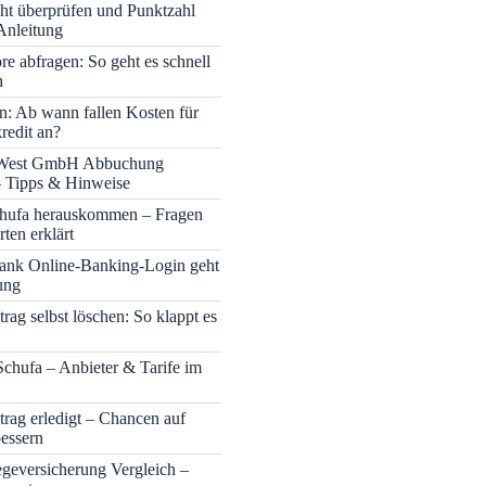
cht überprüfen und Punktzahl
Anleitung
re abfragen: So geht es schnell
h
n: Ab wann fallen Kosten für
redit an?
 West GmbH Abbuchung
– Tipps & Hinweise
chufa herauskommen – Fragen
ten erklärt
nk Online-Banking-Login geht
ung
rag selbst löschen: So klappt es
Schufa – Anbieter & Tarife im
trag erledigt – Chancen auf
bessern
legeversicherung Vergleich –