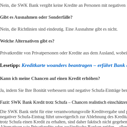
Nein, die SWK Bank vergibt keine Kredite an Personen mit negativen 
Gibt es Ausnahmen oder Sonderfälle?
Nein, die Richtlinien sind eindeutig. Eine Ausnahme gibt es nicht.
Welche Alternativen gibt es?
Privatkredite von Privatpersonen oder Kredite aus dem Ausland, wobei 
Lesetipp:
Kreditkarte woanders beantragen – erfährt Bank
Kann ich meine Chancen auf einen Kredit erhöhen?
Ja, indem Sie Ihre Bonität verbessern und negative Schufa-Einträge ber
Fazit: SWK Bank Kredit trotz Schufa – Chancen realistisch einschätze
Die SWK Bank steht für eine verantwortungsvolle Kreditvergabe und p
negativer Schufa-Eintrag führt unweigerlich zur Ablehnung des Kred
trotz Schufa einen Kredit zu erhalten, sind daher faktisch nicht gegebe
Alternativen wie Privatkredite oder ausländische Banken prüfen – aller