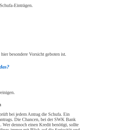
Schufa-Einträgen.
hier besondere Vorsicht geboten ist.
 das?
einigen.
n
rüft bei jedem Antrag die Schufa. Ein
itantrags. Die Chancen, bei der SWK Bank
n. Wer dennoch einen Kredit benötigt, sollte
dings immer mit Blick auf die Seriosität und