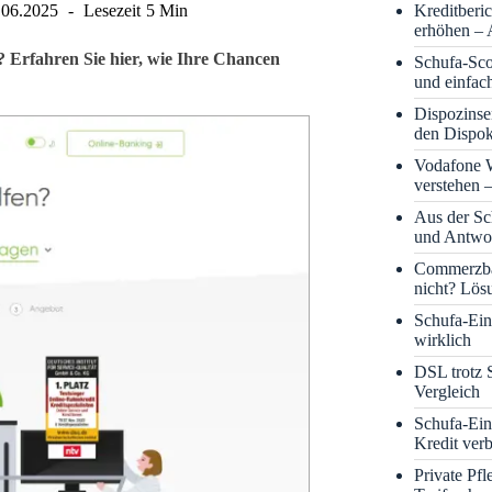
Kreditberi
.06.2025
Lesezeit
5 Min
erhöhen – 
? Erfahren Sie hier, wie Ihre Chancen
Schufa-Sco
und einfac
Dispozinse
den Dispok
Vodafone
verstehen 
Aus der S
und Antwor
Commerzba
nicht? Lös
Schufa-Eint
wirklich
DSL trotz 
Vergleich
Schufa-Ein
Kredit ver
Private Pf