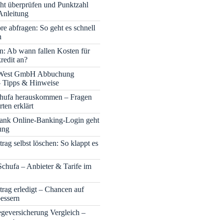
cht überprüfen und Punktzahl
Anleitung
re abfragen: So geht es schnell
h
n: Ab wann fallen Kosten für
redit an?
 West GmbH Abbuchung
– Tipps & Hinweise
chufa herauskommen – Fragen
ten erklärt
nk Online-Banking-Login geht
ung
rag selbst löschen: So klappt es
Schufa – Anbieter & Tarife im
trag erledigt – Chancen auf
bessern
legeversicherung Vergleich –