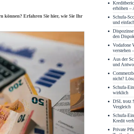
Kreditberi
erhöhen – 
n können? Erfahren Sie hier, wie Sie Ihr
Schufa-Sco
und einfac
Dispozinse
den Dispok
Vodafone
verstehen 
Aus der S
und Antwor
Commerzba
nicht? Lös
Schufa-Eint
wirklich
DSL trotz 
Vergleich
Schufa-Ein
Kredit ver
Private Pf