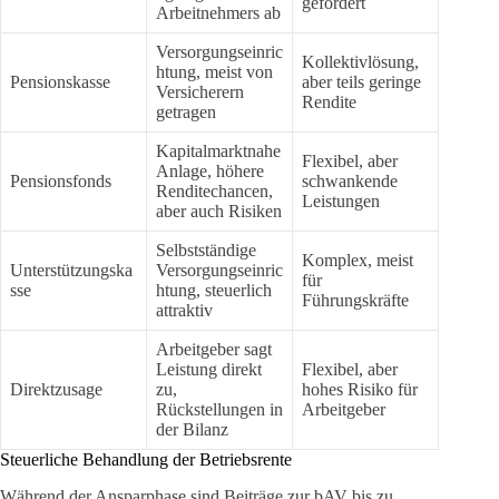
gefördert
Arbeitnehmers ab
Versorgungseinric
Kollektivlösung,
htung, meist von
Pensionskasse
aber teils geringe
Versicherern
Rendite
getragen
Kapitalmarktnahe
Flexibel, aber
Anlage, höhere
Pensionsfonds
schwankende
Renditechancen,
Leistungen
aber auch Risiken
Selbstständige
Komplex, meist
Unterstützungska
Versorgungseinric
für
sse
htung, steuerlich
Führungskräfte
attraktiv
Arbeitgeber sagt
Leistung direkt
Flexibel, aber
Direktzusage
zu,
hohes Risiko für
Rückstellungen in
Arbeitgeber
der Bilanz
Steuerliche Behandlung der Betriebsrente
Während der Ansparphase sind Beiträge zur bAV bis zu