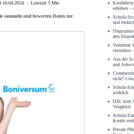
Kreditberi
t
16.04.2024
Lesezeit
5 Min
erhöhen – 
Sie sammeln und bewerten Daten zur
Schufa-Sco
und einfac
Dispozinse
den Dispok
Vodafone
verstehen 
Aus der S
und Antwor
Commerzba
nicht? Lös
Schufa-Eint
wirklich
DSL trotz 
Vergleich
Schufa-Ein
Kredit ver
Private Pf