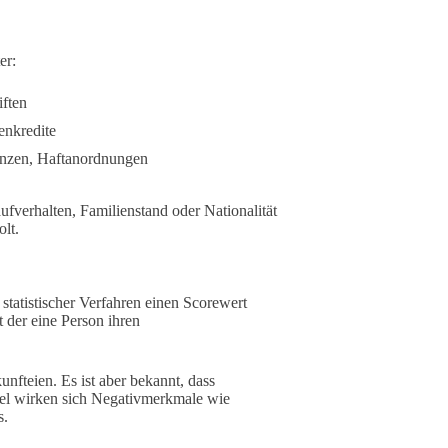
er:
iften
enkredite
enzen, Haftanordnungen
verhalten, Familienstand oder Nationalität
lt.
statistischer Verfahren einen Scorewert
t der eine Person ihren
fteien. Es ist aber bekannt, dass
el wirken sich Negativmerkmale wie
s.