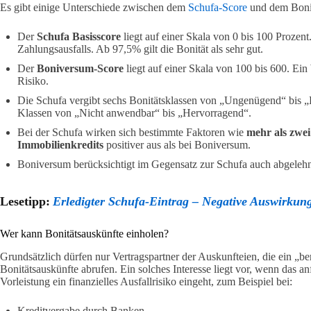
Es gibt einige Unterschiede zwischen dem
Schufa-Score
und dem Boni
Der
Schufa Basisscore
liegt auf einer Skala von 0 bis 100 Prozen
Zahlungsausfalls. Ab 97,5% gilt die Bonität als sehr gut.
Der
Boniversum-Score
liegt auf einer Skala von 100 bis 600. Ein
Risiko.
Die Schufa vergibt sechs Bonitätsklassen von „Ungenügend“ bis 
Klassen von „Nicht anwendbar“ bis „Hervorragend“.
Bei der Schufa wirken sich bestimmte Faktoren wie
mehr als zwei
Immobilienkredits
positiver aus als bei Boniversum.
Boniversum berücksichtigt im Gegensatz zur Schufa auch abgelehnt
Lesetipp:
Erledigter Schufa-Eintrag – Negative Auswirkun
Wer kann Bonitätsauskünfte einholen?
Grundsätzlich dürfen nur Vertragspartner der Auskunfteien, die ein „b
Bonitätsauskünfte abrufen. Ein solches Interesse liegt vor, wenn das 
Vorleistung ein finanzielles Ausfallrisiko eingeht, zum Beispiel bei:
Kreditvergabe durch Banken