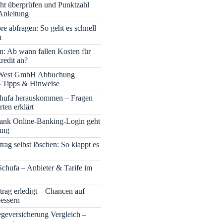
cht überprüfen und Punktzahl
Anleitung
re abfragen: So geht es schnell
h
n: Ab wann fallen Kosten für
redit an?
 West GmbH Abbuchung
– Tipps & Hinweise
chufa herauskommen – Fragen
ten erklärt
nk Online-Banking-Login geht
ung
rag selbst löschen: So klappt es
Schufa – Anbieter & Tarife im
trag erledigt – Chancen auf
bessern
legeversicherung Vergleich –