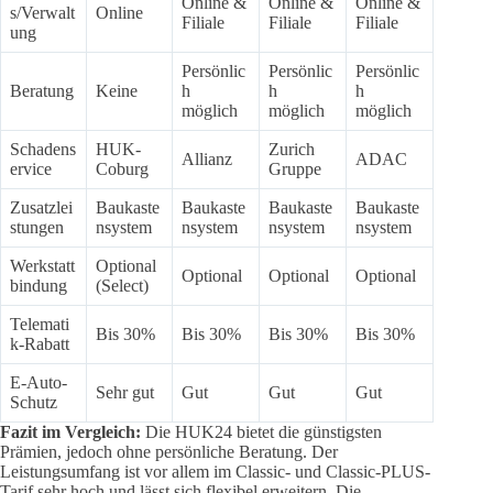
Online &
Online &
Online &
s/Verwalt
Online
Filiale
Filiale
Filiale
ung
Persönlic
Persönlic
Persönlic
Beratung
Keine
h
h
h
möglich
möglich
möglich
Schadens
HUK-
Zurich
Allianz
ADAC
ervice
Coburg
Gruppe
Zusatzlei
Baukaste
Baukaste
Baukaste
Baukaste
stungen
nsystem
nsystem
nsystem
nsystem
Werkstatt
Optional
Optional
Optional
Optional
bindung
(Select)
Telemati
Bis 30%
Bis 30%
Bis 30%
Bis 30%
k-Rabatt
E-Auto-
Sehr gut
Gut
Gut
Gut
Schutz
Fazit im Vergleich:
Die HUK24 bietet die günstigsten
Prämien, jedoch ohne persönliche Beratung. Der
Leistungsumfang ist vor allem im Classic- und Classic-PLUS-
Tarif sehr hoch und lässt sich flexibel erweitern. Die