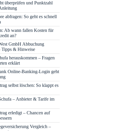
cht überprüfen und Punktzahl
Anleitung
re abfragen: So geht es schnell
h
n: Ab wann fallen Kosten für
redit an?
 West GmbH Abbuchung
– Tipps & Hinweise
chufa herauskommen – Fragen
ten erklärt
nk Online-Banking-Login geht
ung
rag selbst löschen: So klappt es
Schufa – Anbieter & Tarife im
trag erledigt – Chancen auf
bessern
legeversicherung Vergleich –