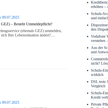
Kreditberi
erhöhen – 
Schufa-Sco
m
09.07.2025
und einfac
s GEZ) – Besteht Um­melde­pflicht?
Dispozinse
den Dispok
eitragsservice (ehemals GEZ) ummelden,
sich Ihre Lebenssituation ändert?…
Vodafone
verstehen 
Aus der S
und Antwor
Commerzba
nicht? Lös
Schufa-Eint
wirklich
DSL trotz 
Vergleich
Schufa-Ein
Kredit ver
m
09.07.2025
Private Pf