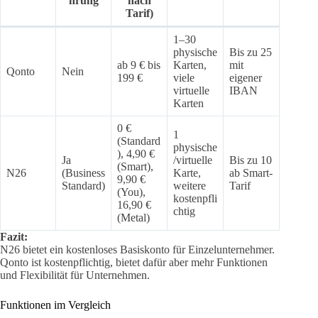
hrung
nach
Tarif)
1–30
physische
Bis zu 25
ab 9 € bis
Karten,
mit
Qonto
Nein
199 €
viele
eigener
virtuelle
IBAN
Karten
0 €
1
(Standard
physische
), 4,90 €
Ja
/virtuelle
Bis zu 10
(Smart),
N26
(Business
Karte,
ab Smart-
9,90 €
Standard)
weitere
Tarif
(You),
kostenpfli
16,90 €
chtig
(Metal)
Fazit:
N26 bietet ein kostenloses Basiskonto für Einzelunternehmer.
Qonto ist kostenpflichtig, bietet dafür aber mehr Funktionen
und Flexibilität für Unternehmen.
Funktionen im Vergleich