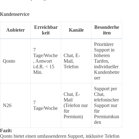
Kundenservice
Erreichbar
Besonderhe
Anbieter
Kanäle
keit
iten
Prioritärer
7
Support in
Tage/Woche
Chat, E-
höheren
Qonto
, Antwort
Mail,
Tarifen,
i.d.R. < 15
Telefon
individueller
Min.
Kundenbetre
uer
Support per
Chat, E-
Chat,
Mail
telefonischer
7
N26
(Telefon nur
Support nur
Tage/Woche
für
für
Premium)
Premiumkun
den
Fazit:
Qonto bietet einen umfassenderen Support, inklusive Telefon