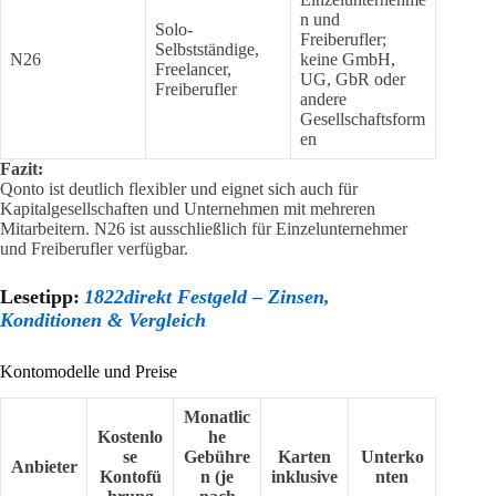
n und
Solo-
Freiberufler;
Selbstständige,
N26
keine GmbH,
Freelancer,
UG, GbR oder
Freiberufler
andere
Gesellschaftsform
en
Fazit:
Qonto ist deutlich flexibler und eignet sich auch für
Kapitalgesellschaften und Unternehmen mit mehreren
Mitarbeitern. N26 ist ausschließlich für Einzelunternehmer
und Freiberufler verfügbar.
Lesetipp:
1822direkt Festgeld – Zinsen,
Konditionen & Vergleich
Kontomodelle und Preise
Monatlic
Kostenlo
he
se
Gebühre
Karten
Unterko
Anbieter
Kontofü
n (je
inklusive
nten