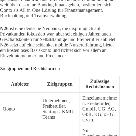
weit über das reine Banking hinausgehen, positioniert sich
Qonto als All-in-One-Lösung für Finanzmanagement,
Buchhaltung und Teamverwaltung.
N26
ist eine deutsche Neobank, die ursprünglich auf
Privatkunden fokussiert war, aber seit einigen Jahren auch
Geschäftskonten für Selbstständige und Freiberufler anbietet.
N26 setzt auf eine schlanke, mobile Nutzererfahrung, bietet
ein kostenloses Basiskonto und richtet sich vor allem an
Einzelunternehmer und Freelancer.
Zielgruppen und Rechtsformen
Zulässige
Anbieter
Zielgruppen
Rechtsformen
Einzelunternehme
Unternehmen,
n, Freiberufler,
Freiberufler,
Qonto
GmbH, UG, AG,
Start-ups, KMU,
GbR, KG, oHG,
Teams
u.v.m.
Nur
Einzelunternehme