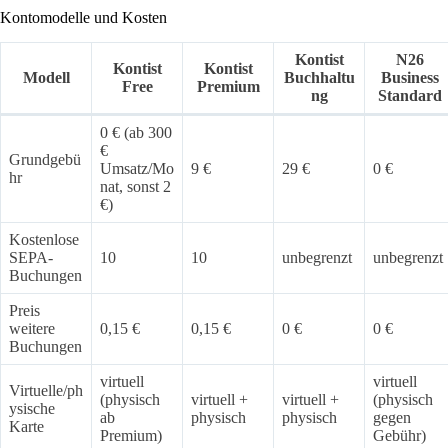
Kontomodelle und Kosten
Kontist
N26
Kontist
Kontist
Modell
Buchhaltu
Business
Free
Premium
ng
Standard
0 € (ab 300
€
Grundgebü
Umsatz/Mo
9 €
29 €
0 €
hr
nat, sonst 2
€)
Kostenlose
SEPA-
10
10
unbegrenzt
unbegrenzt
Buchungen
Preis
weitere
0,15 €
0,15 €
0 €
0 €
Buchungen
virtuell
virtuell
Virtuelle/ph
(physisch
virtuell +
virtuell +
(physisch
ysische
ab
physisch
physisch
gegen
Karte
Premium)
Gebühr)