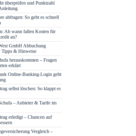
cht überprüfen und Punktzahl
Anleitung
re abfragen: So geht es schnell
h
n: Ab wann fallen Kosten für
redit an?
 West GmbH Abbuchung
– Tipps & Hinweise
chufa herauskommen – Fragen
ten erklärt
nk Online-Banking-Login geht
ung
rag selbst löschen: So klappt es
Schufa – Anbieter & Tarife im
trag erledigt – Chancen auf
bessern
legeversicherung Vergleich –