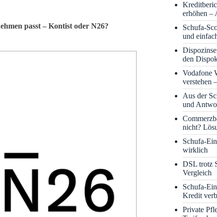
Kreditberi
erhöhen – 
nehmen passt – Kontist oder N26?
Schufa-Sco
und einfac
Dispozinse
den Dispok
Vodafone
verstehen 
Aus der S
und Antwor
Commerzba
nicht? Lös
Schufa-Eint
wirklich
DSL trotz 
Vergleich
Schufa-Ein
Kredit ver
Private Pf