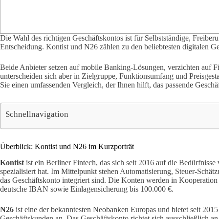
Die Wahl des richtigen Geschäftskontos ist für Selbstständige, Freiber
Entscheidung. Kontist und N26 zählen zu den beliebtesten digitalen G
Beide Anbieter setzen auf mobile Banking-Lösungen, verzichten auf Fi
unterscheiden sich aber in Zielgruppe, Funktionsumfang und Preisgesta
Sie einen umfassenden Vergleich, der Ihnen hilft, das passende Geschäf
Schnellnavigation
Überblick: Kontist und N26 im Kurzporträt
Kontist
ist ein Berliner Fintech, das sich seit 2016 auf die Bedürfniss
spezialisiert hat. Im Mittelpunkt stehen Automatisierung, Steuer-Schätz
das Geschäftskonto integriert sind. Die Konten werden in Kooperation 
deutsche IBAN sowie Einlagensicherung bis 100.000 €.
N26
ist eine der bekanntesten Neobanken Europas und bietet seit 2015 
Geschäftskunden an. Das Geschäftskonto richtet sich ausschließlich an