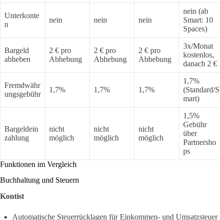
nein (ab
Unterkonte
nein
nein
nein
Smart: 10
n
Spaces)
3x/Monat
Bargeld
2 € pro
2 € pro
2 € pro
kostenlos,
abheben
Abhebung
Abhebung
Abhebung
danach 2 €
1,7%
Fremdwähr
1,7%
1,7%
1,7%
(Standard/S
ungsgebühr
mart)
1,5%
Gebühr
Bargeldein
nicht
nicht
nicht
über
zahlung
möglich
möglich
möglich
Partnersho
ps
Funktionen im Vergleich
Buchhaltung und Steuern
Kontist
Automatische Steuerrücklagen für Einkommen- und Umsatzsteuer in