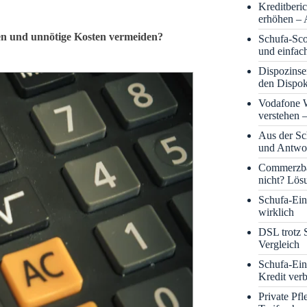
Kreditberi
erhöhen – 
en und unnötige Kosten vermeiden?
Schufa-Sco
und einfac
Dispozinse
den Dispok
Vodafone
verstehen 
Aus der S
und Antwor
Commerzba
nicht? Lös
Schufa-Eint
wirklich
DSL trotz 
Vergleich
Schufa-Ein
Kredit ver
Private Pf