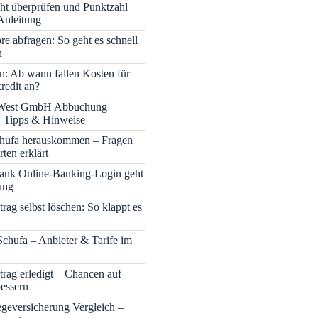
cht überprüfen und Punktzahl
Anleitung
re abfragen: So geht es schnell
h
n: Ab wann fallen Kosten für
redit an?
 West GmbH Abbuchung
– Tipps & Hinweise
chufa herauskommen – Fragen
ten erklärt
nk Online-Banking-Login geht
ung
rag selbst löschen: So klappt es
Schufa – Anbieter & Tarife im
trag erledigt – Chancen auf
bessern
legeversicherung Vergleich –