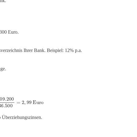
nk.
.300 Euro.
verzeichnis Ihrer Bank. Beispiel: 12% p.a.
age.
9.200
36.500
=
2
,
99
Euro
o Überziehungszinsen.