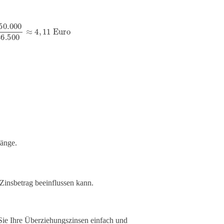
0.000
36.500
≈
4
,
11
Euro
.
länge.
Zinsbetrag beeinflussen kann.
Sie Ihre Überziehungszinsen einfach und