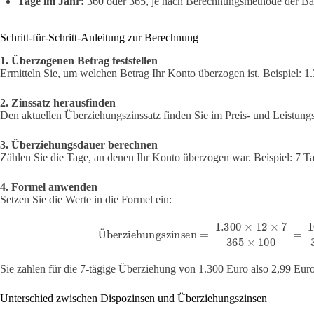
Tage im Jahr:
360 oder 365, je nach Berechnungsmethode der Ba
Schritt-für-Schritt-Anleitung zur Berechnung
1. Überzogenen Betrag feststellen
Ermitteln Sie, um welchen Betrag Ihr Konto überzogen ist. Beispiel: 1
2. Zinssatz herausfinden
Den aktuellen Überziehungszinssatz finden Sie im Preis- und Leistungs
3. Überziehungsdauer berechnen
Zählen Sie die Tage, an denen Ihr Konto überzogen war. Beispiel: 7 T
4. Formel anwenden
Setzen Sie die Werte in die Formel ein:
Überziehungszinsen
=
1.300
×
12
×
7
365
×
100
=
10
Ü
Sie zahlen für die 7-tägige Überziehung von 1.300 Euro also 2,99 Eur
Unterschied zwischen Dispozinsen und Überziehungszinsen