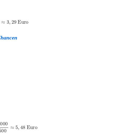
6.500
≈
3
,
29
Euro
 Chancen
000
36.500
≈
5
,
48
Euro