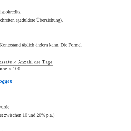
spokredits.
schreiten (geduldete Überziehung).
 Kontostand täglich ändern kann. Die Formel
zahl der Tage
Tage im Jahr
×
100
loggen
wurde.
st zwischen 10 und 20% p.a.).