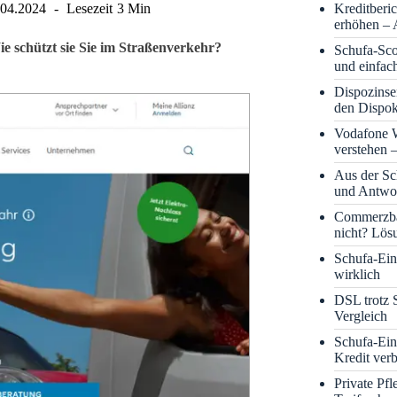
Kreditberi
.04.2024
Lesezeit
3 Min
erhöhen – 
ie schützt sie Sie im Straßenverkehr?
Schufa-Sco
und einfac
Dispozinse
den Dispok
Vodafone
verstehen 
Aus der S
und Antwor
Commerzba
nicht? Lös
Schufa-Eint
wirklich
DSL trotz 
Vergleich
Schufa-Ein
Kredit ver
Private Pf