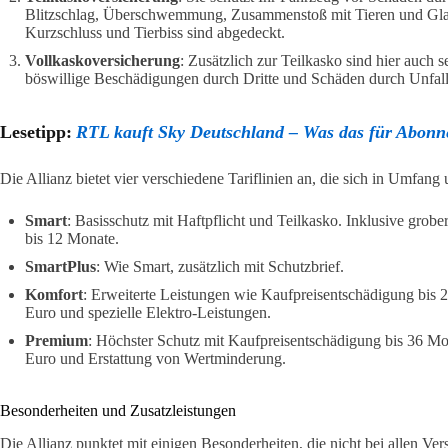
Blitzschlag, Überschwemmung, Zusammenstoß mit Tieren und Gla
Kurzschluss und Tierbiss sind abgedeckt.
Vollkaskoversicherung
: Zusätzlich zur Teilkasko sind hier auch s
böswillige Beschädigungen durch Dritte und Schäden durch Unfallf
Lesetipp:
RTL kauft Sky Deutschland – Was das für Abonn
Die Allianz bietet vier verschiedene Tariflinien an, die sich in Umfang
Smart
: Basisschutz mit Haftpflicht und Teilkasko. Inklusive grob
bis 12 Monate.
SmartPlus
: Wie Smart, zusätzlich mit Schutzbrief.
Komfort
: Erweiterte Leistungen wie Kaufpreisentschädigung bis
Euro und spezielle Elektro-Leistungen.
Premium
: Höchster Schutz mit Kaufpreisentschädigung bis 36 M
Euro und Erstattung von Wertminderung.
Besonderheiten und Zusatzleistungen
Die Allianz punktet mit einigen Besonderheiten, die nicht bei allen Ver