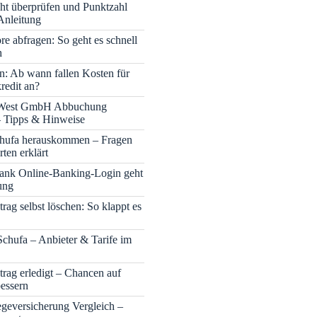
cht überprüfen und Punktzahl
Anleitung
re abfragen: So geht es schnell
h
n: Ab wann fallen Kosten für
redit an?
 West GmbH Abbuchung
– Tipps & Hinweise
chufa herauskommen – Fragen
ten erklärt
nk Online-Banking-Login geht
ung
rag selbst löschen: So klappt es
Schufa – Anbieter & Tarife im
trag erledigt – Chancen auf
bessern
legeversicherung Vergleich –