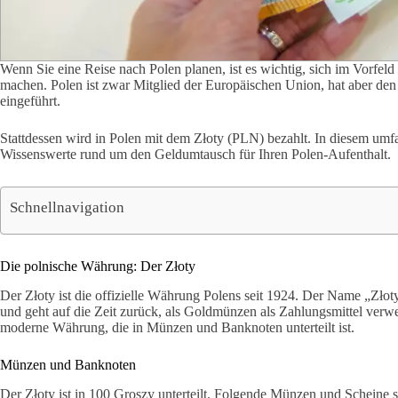
Wenn Sie eine Reise nach Polen planen, ist es wichtig, sich im Vorfe
machen. Polen ist zwar Mitglied der Europäischen Union, hat aber den 
eingeführt.
Stattdessen wird in Polen mit dem Złoty (PLN) bezahlt. In diesem umfa
Wissenswerte rund um den Geldumtausch für Ihren Polen-Aufenthalt.
Schnellnavigation
Die polnische Währung: Der Złoty
Der Złoty ist die offizielle Währung Polens seit 1924. Der Name „Złot
und geht auf die Zeit zurück, als Goldmünzen als Zahlungsmittel verwe
moderne Währung, die in Münzen und Banknoten unterteilt ist.
Münzen und Banknoten
Der Złoty ist in 100 Groszy unterteilt. Folgende Münzen und Scheine 