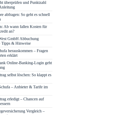
cht überprüfen und Punktzahl
Anleitung
re abfragen: So geht es schnell
h
n: Ab wann fallen Kosten für
redit an?
 West GmbH Abbuchung
– Tipps & Hinweise
chufa herauskommen – Fragen
ten erklärt
nk Online-Banking-Login geht
ung
rag selbst löschen: So klappt es
Schufa – Anbieter & Tarife im
trag erledigt – Chancen auf
bessern
legeversicherung Vergleich –