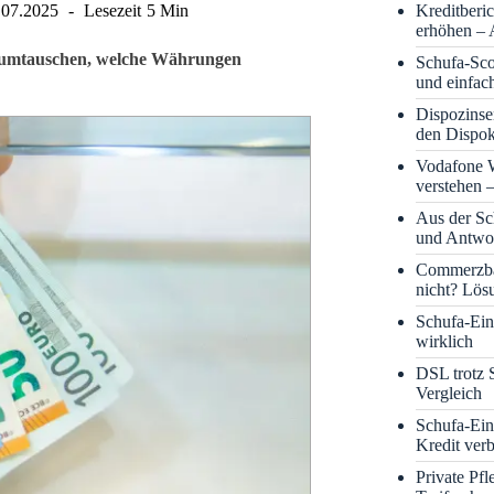
Kreditberi
.07.2025
Lesezeit
5 Min
erhöhen – 
ld umtauschen, welche Währungen
Schufa-Sco
und einfac
Dispozinse
den Dispok
Vodafone
verstehen 
Aus der S
und Antwor
Commerzba
nicht? Lös
Schufa-Eint
wirklich
DSL trotz 
Vergleich
Schufa-Ein
Kredit ver
Private Pf