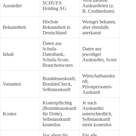
Verschiedene
SCHUFA
Aussteller
Auskunfteien (z.
Holding AG
B. Creditreform)
Höchste
Weniger bekannt,
Bekanntheit
Bekanntheit in
aber ebenfalls
Deutschland
anerkannt
Daten aus
Schufa-
Daten aus
Inhalt
Datenbank,
jeweiliger
Schufa-Score,
Auskunftei, Score
Branchenscores
Wirtschaftsausku
Bonitätsauskunft,
nft,
Varianten
BonitätsCheck,
Privatpersonen-
Selbstauskunft
Auskunft
Kostenpflichtig
Je nach
(Bonitätsauskunft
Auskunftei
Kosten
für Dritte),
unterschiedlich,
Selbstauskunft
Selbstauskunft
kostenlos
meist kostenlos
Vor allem für
Für alle